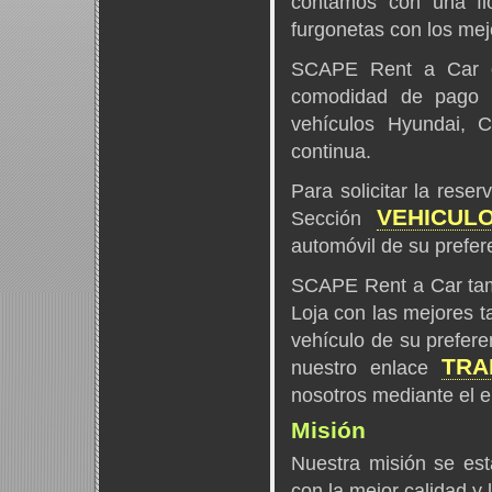
contamos con una fl
furgonetas con los mej
SCAPE Rent a Car of
comodidad de pago y
vehículos Hyundai, C
continua.
Para solicitar la rese
VEHICUL
Sección
automóvil de su prefer
SCAPE Rent a Car tamb
Loja con las mejores ta
vehículo de su prefere
TR
nuestro enlace
nosotros mediante el 
Misión
Nuestra misión se est
con la mejor calidad y 