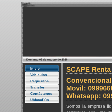
Domingo 09 de Agosto de 2026
SCAPE Rent
Inicio
Vehiculos
Convencional
Requisitos
Movil: 099966
Transfer
Contáctenos
Whatsapp: 09
Ubicaci¨®n
Somos la empresa lide